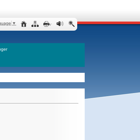
guage
▼
nger