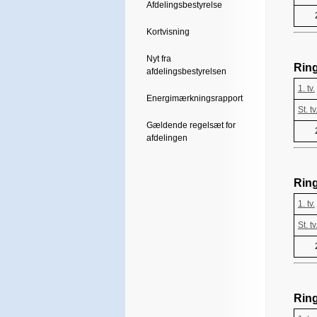
Afdelingsbestyrelse
Kortvisning
Nyt fra
Rin
afdelingsbestyrelsen
1. tv.
Energimærkningsrapport
St. tv
Gældende regelsæt for
afdelingen
Rin
1. tv.
St. tv
Rin