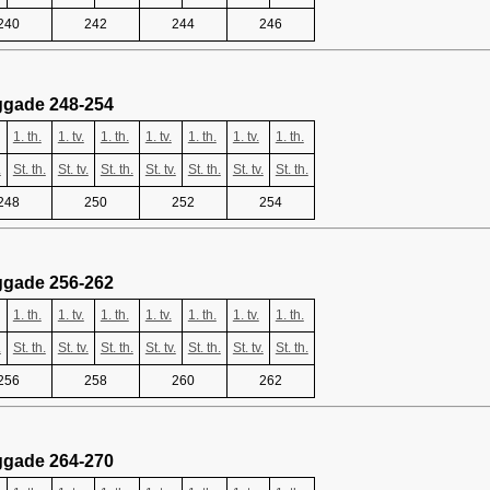
240
242
244
246
ggade 248-254
1. th.
1. tv.
1. th.
1. tv.
1. th.
1. tv.
1. th.
.
St. th.
St. tv.
St. th.
St. tv.
St. th.
St. tv.
St. th.
248
250
252
254
ggade 256-262
1. th.
1. tv.
1. th.
1. tv.
1. th.
1. tv.
1. th.
.
St. th.
St. tv.
St. th.
St. tv.
St. th.
St. tv.
St. th.
256
258
260
262
ggade 264-270