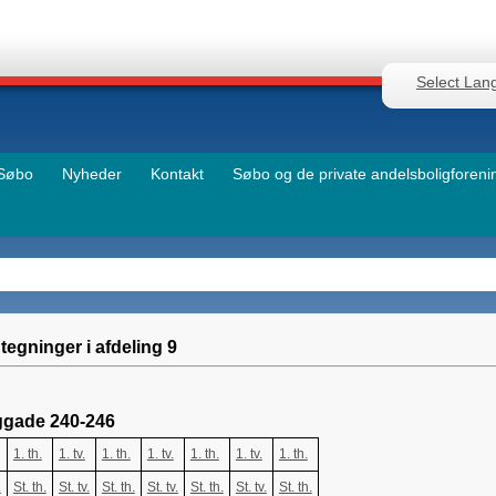
Select Lan
Søbo
Nyheder
Kontakt
Søbo og de private andelsboligforeni
tegninger i afdeling 9
ggade 240-246
1. th.
1. tv.
1. th.
1. tv.
1. th.
1. tv.
1. th.
.
St. th.
St. tv.
St. th.
St. tv.
St. th.
St. tv.
St. th.