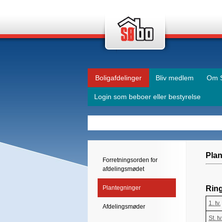
Boligafdelinger
Bliv medlem
Om 
Login som beboer eller bestyrelse
Plan
Forretningsorden for
afdelingsmødet
Plantegninger
Rin
1. tv.
Afdelingsmøder
St. tv