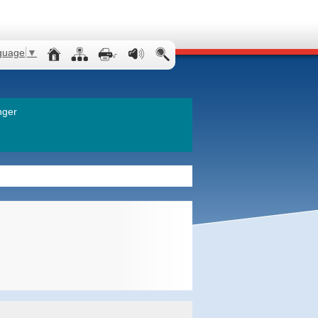
guage
▼
nger