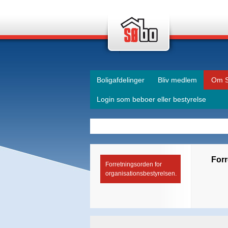
Boligafdelinger
Bliv medlem
Om 
Login som beboer eller bestyrelse
Forr
Forretningsorden for
organisationsbestyrelsen.