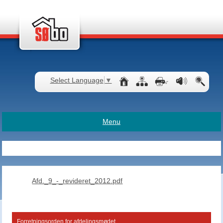
Select Language
▼
Menu
Afd._9_-_revideret_2012.pdf
Forretningsorden for afdelingsmødet