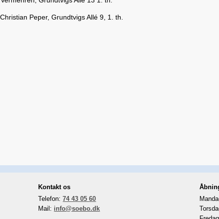
Vermehren, Grundtvigs Alle 13 1. th.
Christian Peper, Grundtvigs Allé 9, 1. th.
Kontakt os
Åbnin
Telefon:
74 43 05 60
Mandag
Mail:
info@soebo.dk
Torsda
Fredag