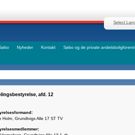
Select Lan
Søbo
Nyheder
Kontakt
Søbo og de private andelsboligforeni
lingsbestyrelse, afd. 12
yrelsesformand:
e Holm, Grundtvigs Alle 17 ST TV
yrelsesmedlemmer: