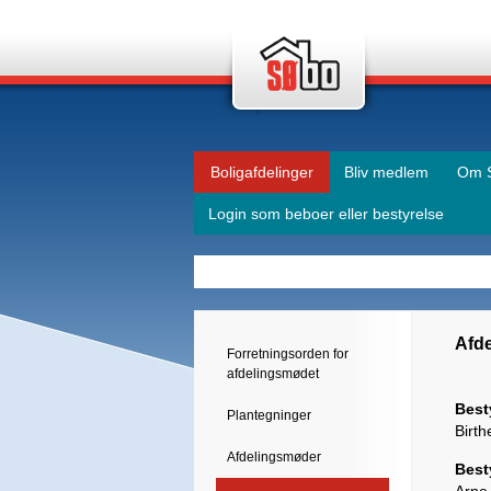
Boligafdelinger
Bliv medlem
Om 
Login som beboer eller bestyrelse
Afde
Forretningsorden for
afdelingsmødet
Best
Plantegninger
Birth
Afdelingsmøder
Best